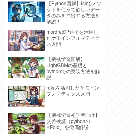
【Python図解】isin()メソ
ッドを使って欲しいデー
タのみを抽出する方法を
解説！
mordred記述子を活用し
たケモインフォマティク
ス入門
【機械学習図解】
LightGBMの基礎と
pythonでの実装方法を解
説
rdkitを活用したケモイン
フォマティクス入門
【機械学習初学者向け】
交差検証（pythonの
KFold）を徹底解説