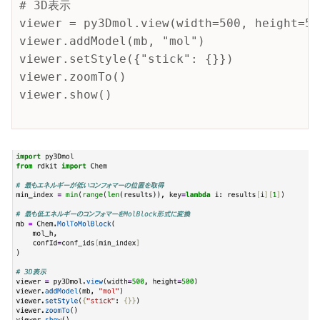
# 3D表示

viewer = py3Dmol.view(width=500, height=500
viewer.addModel(mb, "mol")

viewer.setStyle({"stick": {}})

viewer.zoomTo()

viewer.show()
