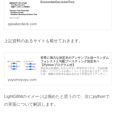
EnsembleDecisionTree
speakerdeck.com
上記資料のあるサイトも載せておきます。
非常に強力な決定木のアンサンブル法ーランダム
フォレストと勾配ブースティング決定木ー
【Pythonプログラム付】
決定木は直感的にわかりやすい学習手法ですが，汎化性能
が低い（バリアンスが高い）という欠点があります。その
ため，複数の決定木を組み合わせて学習を行うアンサンブ
ル学習が一般に用いられます。特に XGBoost や
yuyumoyuyu.com
LightGBM は Kagg
LightGBMのイメージは掴めたと思うので、次にpythonで
の実装について解説します。