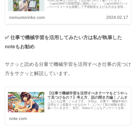
今回の記事は下記のような読者に向けて書いています。
「LightGBMで回帰問題に挑戦したい」 「LightGBMでハイ
パーパラメータを調整して予測精度を上げる方法を習得し
たい」 「Optunaの使い方を知りたい」 LightGBMは計算
が...
nomuotorinko.com
2024.02.17
✅ 仕事で機械学習を活用してみたい方は私が執筆した
noteもお勧め
サクッと読める分量で機械学習を活用すべき仕事の見つけ
方をサクッと解説しています。
【仕事で機械学習を活用すべきテーマをどうやっ
て見つけるの？】考え方、話の聞き方編｜ノムオ
こんにちは😎 ノムオです。 今回は、仕事で「機械学習の
活用をどう提案すべきなのか？」について私の経験を基に
書いていきます。 先日、Twitterでこんなアンケートを取り
ました。 仕事で、周囲にデータサイエンス（ここでは機械
学習による予測）を活用している人はいますか？ — ノム
note.com
オ (@nomu_chem) August ...