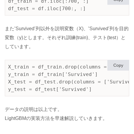
df_train = df.iloc[:700, :]

df_test = df.iloc[700:, :]
また’Survived’列以外を説明変数（X)、’Survived’列を目的
変数（y)とします。それぞれ訓練(train)、テスト(test）と
しています。
Copy
X_train = df_train.drop(columns = ['Surviv
y_train = df_train['Survived']

X_test = df_test.drop(columns = ['Survived'
y_test = df_test['Survived']
データの説明は以上です。
LightGBMの実装方法を早速解説していきます。