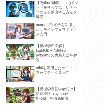
【Python図解】isin()メソ
ッドを使って欲しいデー
タのみを抽出する方法を
解説！
mordred記述子を活用し
たケモインフォマティク
ス入門
【機械学習図解】
LightGBMの基礎と
pythonでの実装方法を解
説
rdkitを活用したケモイン
フォマティクス入門
【機械学習初学者向け】
交差検証（pythonの
KFold）を徹底解説