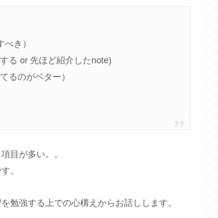
すべき）
 or 先ほど紹介したnote)
してるのがベター）
識
き項目が多い。。
です。
習を勉強する上での心構えからお話しします。